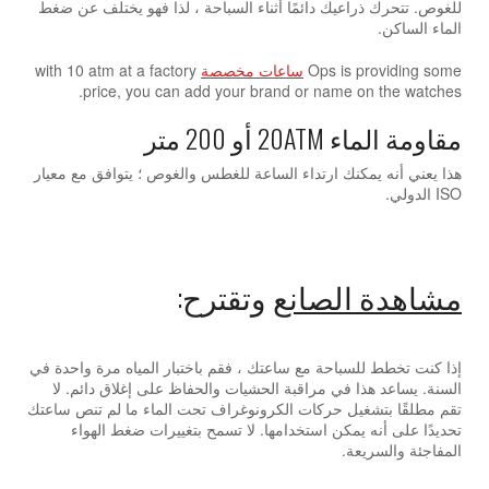
للغوص. تتحرك ذراعيك دائمًا أثناء السباحة ، لذا فهو يختلف عن ضغط
الماء الساكن.
Ops is providing some
ساعات مخصصة
with 10 atm at a factory
price, you can add your brand or name on the watches.
مقاومة الماء 20ATM أو 200 متر
هذا يعني أنه يمكنك ارتداء الساعة للغطس والغوص ؛ يتوافق مع معيار
ISO الدولي.
مشاهدة الصانع
وتقترح:
إذا كنت تخطط للسباحة مع ساعتك ، فقم باختبار المياه مرة واحدة في
السنة. يساعد هذا في مراقبة الحشيات والحفاظ على إغلاق دائم. لا
تقم مطلقًا بتشغيل حركات الكرونوغراف تحت الماء ما لم تنص ساعتك
تحديدًا على أنه يمكن استخدامها. لا تسمح بتغييرات ضغط الهواء
المفاجئة والسريعة.