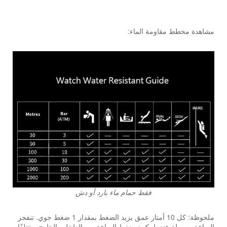
مشاهدة مخطط مقاومة الماء:
فقط حمام ماء بارد أو دش
ملحوظة: كل 10 أمتار عمق يزيد الضغط بمقدار 1 ضغط جوي. تنفجر
الساعة بسهولة عندما يكون ضغط الساعة من الداخل والخارج مختلفًا ،