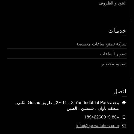
البنود و الظروف
خدمات
شركة تصنيع ساعات مخصصة
تصوير الساعات
تصميم مخصص
اتصل
وحدة 2F 11 ، Xin'an Indutrial Park ، طريق Gushu الثاني ،
منطقة باوان ، شنتشن ، الصين
+86 18942266019
info@opswatches.com