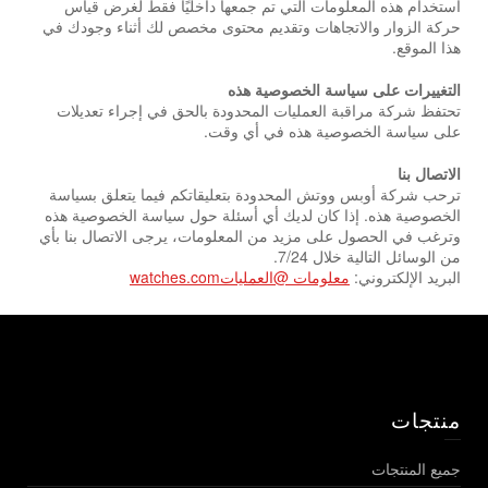
استخدام هذه المعلومات التي تم جمعها داخليًا فقط لغرض قياس
حركة الزوار والاتجاهات وتقديم محتوى مخصص لك أثناء وجودك في
هذا الموقع.
التغييرات على سياسة الخصوصية هذه
تحتفظ شركة مراقبة العمليات المحدودة بالحق في إجراء تعديلات
على سياسة الخصوصية هذه في أي وقت.
الاتصال بنا
ترحب شركة أوبس ووتش المحدودة بتعليقاتكم فيما يتعلق بسياسة
الخصوصية هذه. إذا كان لديك أي أسئلة حول سياسة الخصوصية هذه
وترغب في الحصول على مزيد من المعلومات، يرجى الاتصال بنا بأي
من الوسائل التالية خلال 7/24.
البريد الإلكتروني:
معلومات @
العمليات
watches.com
منتجات
جميع المنتجات