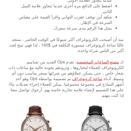
اضغط على الدافع مرة أخرى عندما تتجاوز علامة الميل
الثاني.
شاهد أين توقف عقرب الثواني واقرأ القيمة على مقياس
السرعة في الإطار.
يمثل هذا الرقم مدى سرعة سفرك.
منذ أن أصبحت الكرونوغراف أكثر شيوعًا في الوقت الحاضر ، ستجد
غالبًا ساعة كرونوغراف ميسورة التكلفة في $160 ، لذا فهي تتيح لعدد
أكبر من الناس شراء واحدة.
ك
مصنع الساعات المخصصة
، تقدم Ops العديد من تصاميم
الكرونوغراف للعملاء ليختاروها ، وتزودهم بجودة عالية مع ساعات ذات
شعار خاص ، حتى يتمكن عملاؤهم من شرائها بسعر مناسب دون أي
وسيط. أدناه
ساعة كرونوغراف
تم تصميمه بواسطة Ops وهو أحد
أشهر النماذج في مجموعة مجموعتنا. يمكن للعملاء إجراء تعديلات بناءً
على هذا التصميم لإنشاء علامة تجارية خاصة بهم. أرجوك تواصل معنا
إذا كنت مهتم.