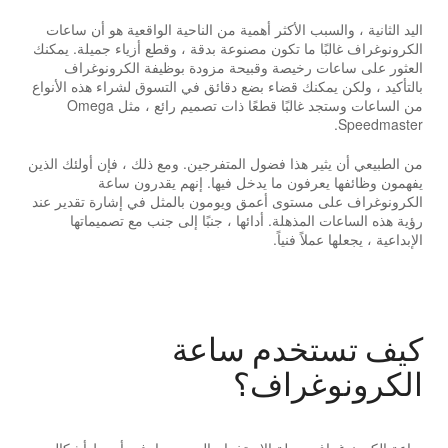
اليد الثانية ، والسبب الأكثر أهمية من الناحية الواقعية هو أن ساعات
الكرونوغراف غالبًا ما تكون مصنوعة بدقة ، وقطع أزياء جميلة. يمكنك
العثور على ساعات رخيصة وقبيحة مزودة بوظيفة الكرونوغراف
بالتأكيد ، ولكن يمكنك قضاء بضع دقائق في التسوق لشراء هذه الأنواع
من الساعات وستجد غالبًا قطعًا ذات تصميم رائع ، مثل Omega
Speedmaster.
من الطبيعي أن يثير هذا فضول المتفرجين. ومع ذلك ، فإن أولئك الذين
يفهمون وظائفها يعرفون ما يدخل فيها. إنهم يقدرون ساعة
الكرونوغراف على مستوى أعمق ويومون بالمثل في إشارة تقدير عند
رؤية هذه الساعات المذهلة. أدائها ، جنبًا إلى جنب مع تصميماتها
الإبداعية ، يجعلها عملاً فنياً.
كيف تستخدم ساعة
الكرونوغراف؟
ساعة الكرونوغراف سهلة الاستخدام إلى حد ما. في أبسط أشكاله ،