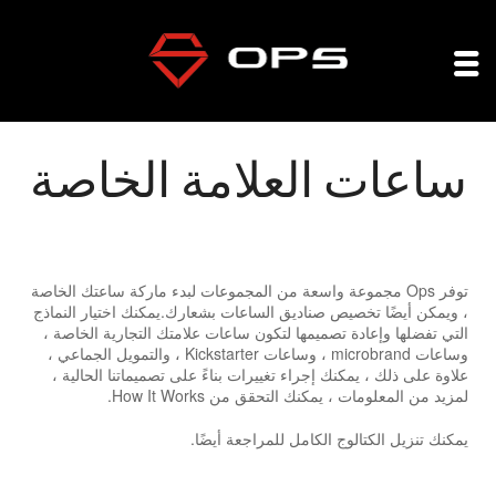
ساعات العلامة الخاصة
توفر Ops مجموعة واسعة من المجموعات لبدء ماركة ساعتك الخاصة
، ويمكن أيضًا تخصيص صناديق الساعات بشعارك.يمكنك اختيار النماذج
التي تفضلها وإعادة تصميمها لتكون ساعات علامتك التجارية الخاصة ،
وساعات microbrand ، وساعات Kickstarter ، والتمويل الجماعي ،
علاوة على ذلك ، يمكنك إجراء تغييرات بناءً على تصميماتنا الحالية ،
لمزيد من المعلومات ، يمكنك التحقق من How It Works.
يمكنك تنزيل الكتالوج الكامل للمراجعة أيضًا.