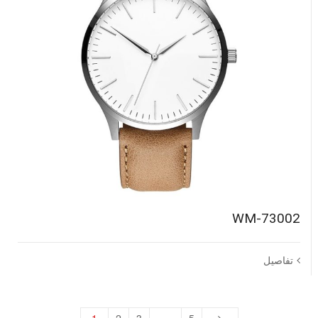
WM-73002
تفاصيل
1
2
3
…
5