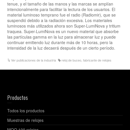
tenue, y el tamaño de las manos y las marcas se amplían
intencionalmente para facilitar la lectura de los usuarios. El
material luminoso temprano fue el radio (Radiomir), que se
suspendió debido a la radiación excesiva. Los materiales
luminosos más utilizados ahora son Super-LumiNova y tritium
traquea. Super-LumiNova es un nuevo material que absorbe
las partículas gamma en la luz para almacenar luz y puede
continuar emitiendo luz durante más de 10 horas, pero la
intensidad de la luz decaerá después de un cierto período.
Ver publicaciones de la industria
reloj de buceo
,
fabricante de relojes
Productos
Todos los productos
Muestras de relojes
MOQ 100 relojes