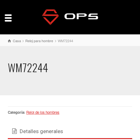
Casa
Reloj para hombre
WM72244
WM72244
Categoría:
Reloj de los hombres
Detalles generales