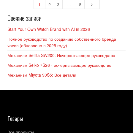
1
2
3
…
8
Свежие записи
Start Your Own Watch Brand with AI in 2026
Полное руководство по созданию собственного бренда
часов (обновлено в 2025 году)
Механизм Sellita SW200: Исчерпывающее руководство
Механизм Seiko 7S26 - исчерпывающее руководство
Механизм Miyota 90S5: Все детали
Товары
Все продукты