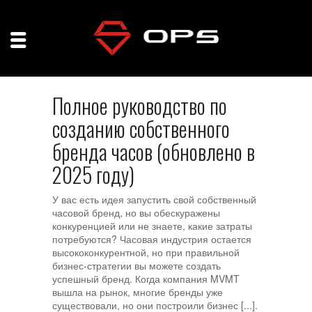
Полное руководство по
созданию собственного
бренда часов (обновлено в
2025 году)
У вас есть идея запустить свой собственный
часовой бренд, но вы обескуражены
конкуренцией или не знаете, какие затраты
потребуются? Часовая индустрия остается
высококонкурентной, но при правильной
бизнес-стратегии вы можете создать
успешный бренд. Когда компания MVMT
вышла на рынок, многие бренды уже
существовали, но они построили бизнес [...].