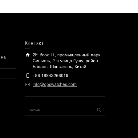
Контакт
2F, блок 11, промышленный парк
 на
Синьань, 2-я улица Гушу, район
Баоань, Шэньчжэнь, Китай
+86 18942266019
info@opswatches.com