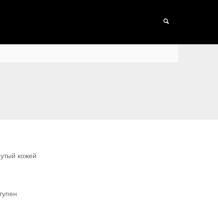
нутый кожей
тупен