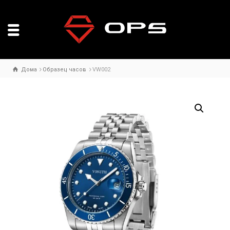
Дома
Образец часов
VW002