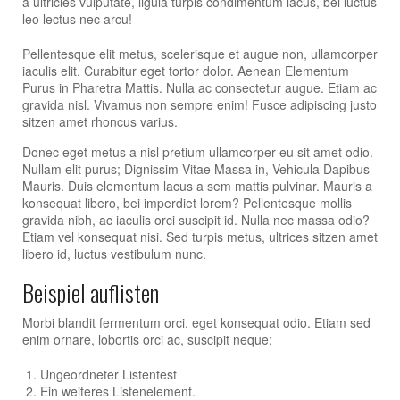
a ultricies vulputate, ligula turpis condimentum lacus, bei luctus
leo lectus nec arcu!
Pellentesque elit metus, scelerisque et augue non, ullamcorper
iaculis elit. Curabitur eget tortor dolor. Aenean Elementum
Purus in Pharetra Mattis. Nulla ac consectetur augue. Etiam ac
gravida nisl. Vivamus non sempre enim! Fusce adipiscing justo
sitzen amet rhoncus varius.
Donec eget metus a nisl pretium ullamcorper eu sit amet odio.
Nullam elit purus; Dignissim Vitae Massa in, Vehicula Dapibus
Mauris. Duis elementum lacus a sem mattis pulvinar. Mauris a
konsequat libero, bei imperdiet lorem? Pellentesque mollis
gravida nibh, ac iaculis orci suscipit id. Nulla nec massa odio?
Etiam vel konsequat nisi. Sed turpis metus, ultrices sitzen amet
libero id, luctus vestibulum nunc.
Beispiel auflisten
Morbi blandit fermentum orci, eget konsequat odio. Etiam sed
enim ornare, lobortis orci ac, suscipit neque;
Ungeordneter Listentest
Ein weiteres Listenelement.