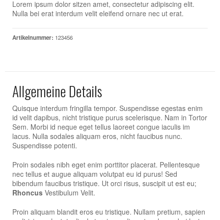
Lorem ipsum dolor sitzen amet, consectetur adipiscing elit.
Nulla bei erat interdum velit eleifend ornare nec ut erat.
Artikelnummer:
123456
Allgemeine Details
Quisque interdum fringilla tempor. Suspendisse egestas enim
id velit dapibus, nicht tristique purus scelerisque. Nam in Tortor
Sem. Morbi id neque eget tellus laoreet congue iaculis im
lacus. Nulla sodales aliquam eros, nicht faucibus nunc.
Suspendisse potenti.
Proin sodales nibh eget enim porttitor placerat. Pellentesque
nec tellus et augue aliquam volutpat eu id purus! Sed
bibendum faucibus tristique. Ut orci risus, suscipit ut est eu;
Rhoncus
Vestibulum Velit.
Proin aliquam blandit eros eu tristique. Nullam pretium, sapien