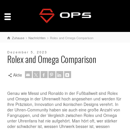
Zuhause
Nachrichten
Rolex and Omega Comparison
Dezember 5, 2023
Rolex and Omega Comparison
Aktie
Genau wie Messi und Ronaldo in der Fußballwelt sind Rolex
und Omega in der Uhrenwelt hoch angesehen und werden für
ihre Präzision, Innovation und ikonischen Designs verehrt. In
der Uhren-Community haben sie auch eine große Anzahl von
Fangruppen, und der Vergleich zwischen Rolex und Omega
unter Uhrenfans hat nie aufgehört. Man hört oft, wer stärker
oder schwächer ist, wessen Uhrwerk besser ist, wessen