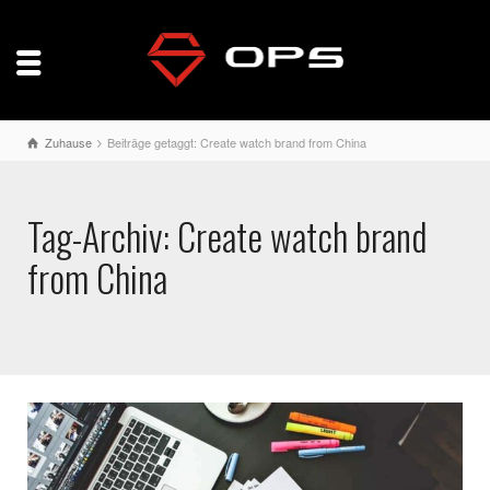
Zuhause
Beiträge getaggt: Create watch brand from China
Tag-Archiv: Create watch brand
from China