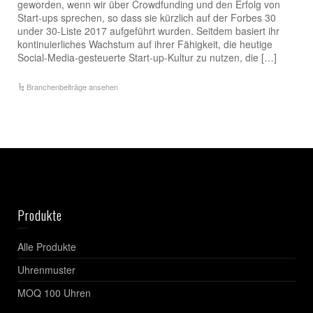
geworden, wenn wir über Crowdfunding und den Erfolg von
Start-ups sprechen, so dass sie kürzlich auf der Forbes 30
under 30-Liste 2017 aufgeführt wurden. Seitdem basiert ihr
kontinuierliches Wachstum auf ihrer Fähigkeit, die heutige
Social-Media-gesteuerte Start-up-Kultur zu nutzen, die […]
Branchenbeiträge ansehen
Produkte
Alle Produkte
Uhrenmuster
MOQ 100 Uhren