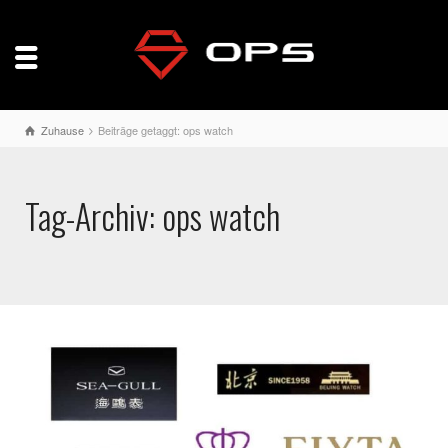
Zuhause
Beiträge getaggt: ops watch
Tag-Archiv: ops watch