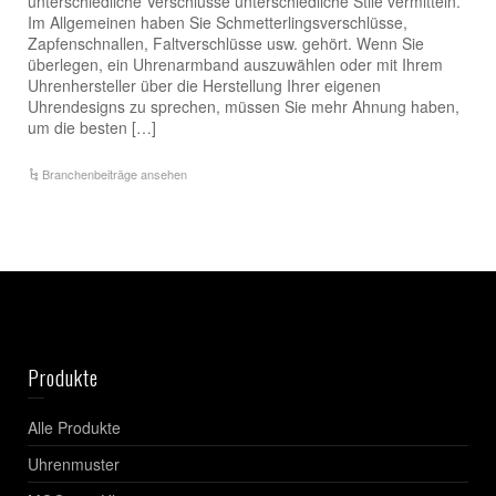
unterschiedliche Verschlüsse unterschiedliche Stile vermitteln.
Im Allgemeinen haben Sie Schmetterlingsverschlüsse,
Zapfenschnallen, Faltverschlüsse usw. gehört. Wenn Sie
überlegen, ein Uhrenarmband auszuwählen oder mit Ihrem
Uhrenhersteller über die Herstellung Ihrer eigenen
Uhrendesigns zu sprechen, müssen Sie mehr Ahnung haben,
um die besten […]
Branchenbeiträge ansehen
Produkte
Alle Produkte
Uhrenmuster